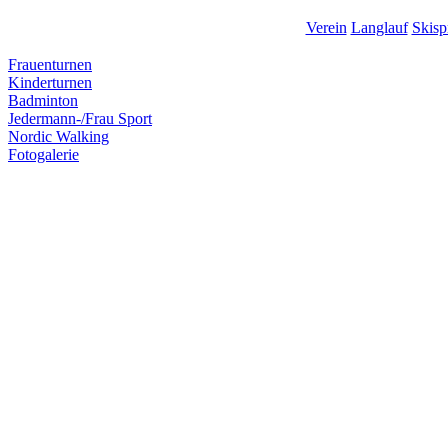
Verein
Langlauf
Skisp
Frauenturnen
Kinderturnen
Badminton
Jedermann-/Frau Sport
Nordic Walking
Fotogalerie
Copyright © 2026 Skiclub Dege