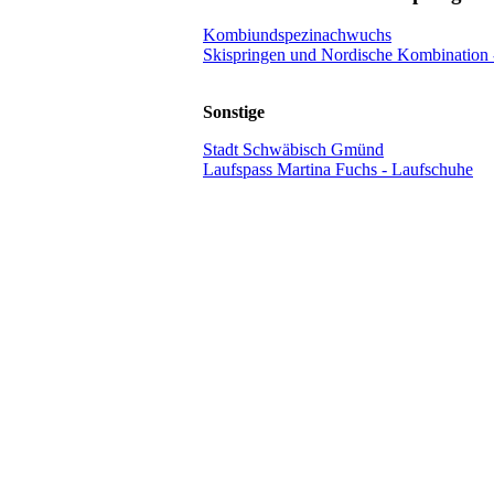
Kombiundspezinachwuchs
Skispringen und Nordische Kombination 
Sonstige
Stadt Schwäbisch Gmünd
Laufspass Martina Fuchs - Laufschuhe
pyright © 2026 Skiclub Degenfeld | designed by Saftgrün Media - Aa