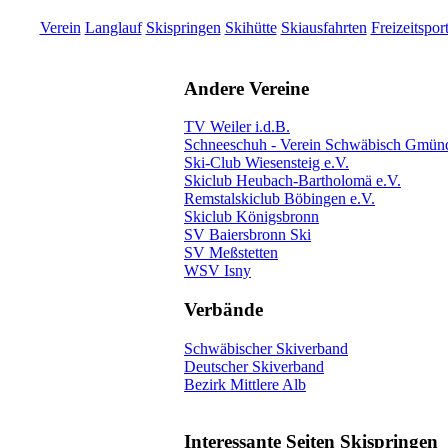
Verein
Langlauf
Skispringen
Skihütte
Skiausfahrten
Freizeitspor
Andere Vereine
TV Weiler i.d.B.
Schneeschuh - Verein Schwäbisch Gmünd
Ski-Club Wiesensteig e.V.
Skiclub Heubach-Bartholomä e.V.
Remstalskiclub Böbingen e.V.
Skiclub Königsbronn
SV Baiersbronn Ski
SV Meßstetten
WSV Isny
Verbände
Schwäbischer Skiverband
Deutscher Skiverband
Bezirk Mittlere Alb
Interessante Seiten Skispringen