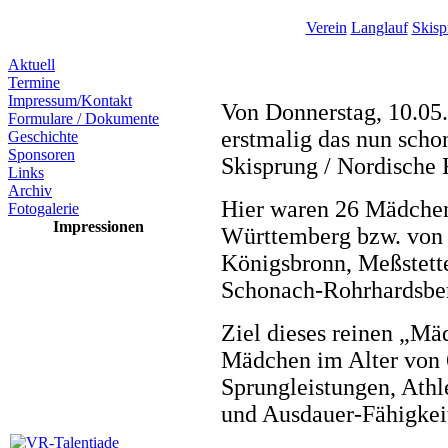
Verein
Langlauf
Skisp
Aktuell
Termine
Impressum/Kontakt
Von Donnerstag, 10.05.
Formulare / Dokumente
erstmalig das nun sc
Geschichte
Sponsoren
Skisprung / Nordische 
Links
Archiv
Hier waren 26 Mädche
Fotogalerie
Impressionen
Württemberg bzw. von 
Königsbronn, Meßstette
Schonach-Rohrhardsber
Ziel dieses reinen „Mä
Mädchen im Alter von 6
Sprungleistungen, Athle
und Ausdauer-Fähigkeit