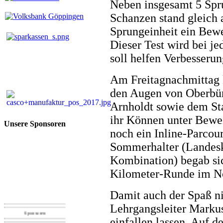
Neben insgesamt 5 Spru
Schanzen stand gleich
Sprungeinheit ein Bew
Dieser Test wird bei 
soll helfen Verbesseru
Am Freitagnachmittag 
den Augen von Oberbürg
Arnholdt sowie dem St
ihr Können unter Bewe
Unsere Sponsoren
noch ein Inline-Parcou
Sommerhalter (Landesk
Kombination) begab sic
Kilometer-Runde im No
Damit auch der Spaß ni
Lehrgangsleiter Marku
Sponsoren
einfallen lassen. Auf d